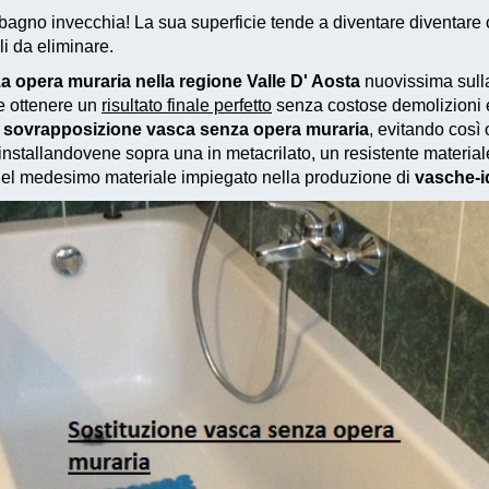
agno invecchia! La sua superficie tende a diventare diventare op
ili da eliminare.
 opera muraria nella regione Valle D' Aosta
nuovissima sulla
le ottenere un
risultato finale perfetto
senza costose demolizioni e 
 la sovrapposizione vasca senza opera muraria
, evitando così
 installandovene sopra una in metacrilato, un resistente material
 del medesimo materiale impiegato nella produzione di
vasche-