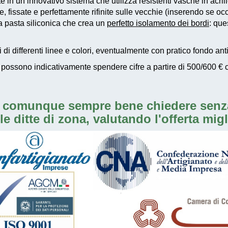
e in un innovativo sistema che utilizza resistenti vasche in acrili
, fissate e perfettamente rifinite sulle vecchie (inserendo se oc
a pasta siliconica che crea un
perfetto isolamento dei bordi
: que
ti di differenti linee e colori, eventualmente con
pratico fondo ant
 possono indicativamente
spendere cifre a partire di 500/600 €
c
e è comunque sempre bene chiedere sen
lle ditte di zona, valutando l'offerta migl